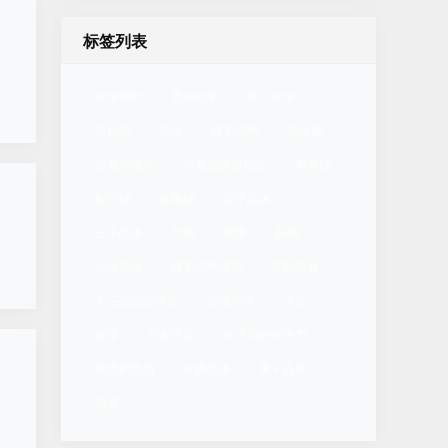
标签列表
化学课件
高中化学
高二化学
有机物
晶体
原子结构
共价键
元素周期表
宁夏回族自治区
离子键
配位键
金属键
原子晶体
分子晶体
代码
网课
研修
化学反应
原子结构模型
应知应会
十三届四次全会
会议精神
宁夏
化学
元素性质
分子间的作用力
物质的性质
金属晶体
离子晶体
热爱