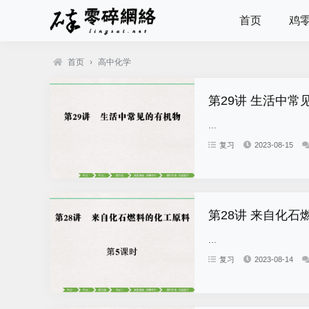
首页
鸡
首页
›
高中化学
第29讲 生活中常
...
复习
2023-08-15
第28讲 来自化石
...
复习
2023-08-14