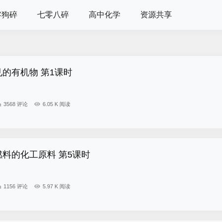
零狗碎
七零八碎
高中化学
资源共享
见的有机物 第1课时
3568 评论
6.05 K 阅读
燃料的化工原料 第5课时
1156 评论
5.97 K 阅读