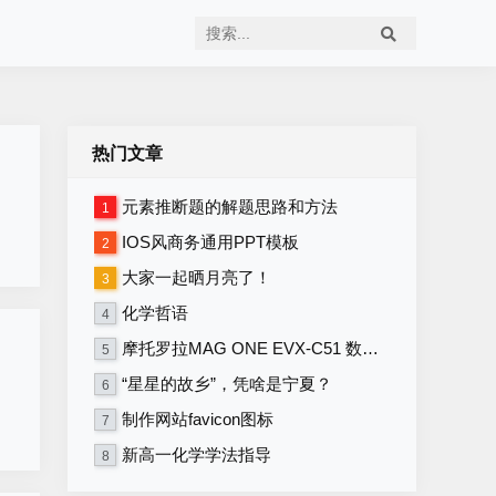
热门文章
元素推断题的解题思路和方法
1
IOS风商务通用PPT模板
2
大家一起晒月亮了！
3
化学哲语
4
摩托罗拉MAG ONE EVX-C51 数字便携式对讲机 写频软件V1.16
5
“星星的故乡”，凭啥是宁夏？
6
制作网站favicon图标
7
新高一化学学法指导
8