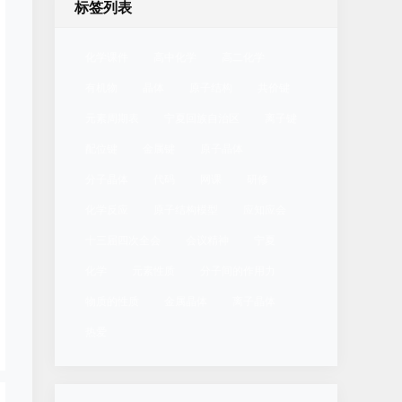
标签列表
化学课件
高中化学
高二化学
有机物
晶体
原子结构
共价键
元素周期表
宁夏回族自治区
离子键
配位键
金属键
原子晶体
分子晶体
代码
网课
研修
化学反应
原子结构模型
应知应会
十三届四次全会
会议精神
宁夏
化学
元素性质
分子间的作用力
物质的性质
金属晶体
离子晶体
热爱