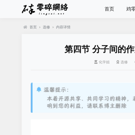
首页
鸡
首页
›
选修
›
内容详情
第四节 分子间的
化学姐
选修