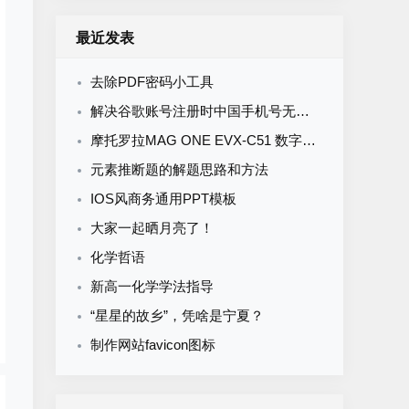
最近发表
去除PDF密码小工具
解决谷歌账号注册时中国手机号无法验证，“此电话号码无法用于进行验证”
摩托罗拉MAG ONE EVX-C51 数字便携式对讲机 写频软件V1.16
元素推断题的解题思路和方法
IOS风商务通用PPT模板
大家一起晒月亮了！
化学哲语
新高一化学学法指导
“星星的故乡”，凭啥是宁夏？
制作网站favicon图标