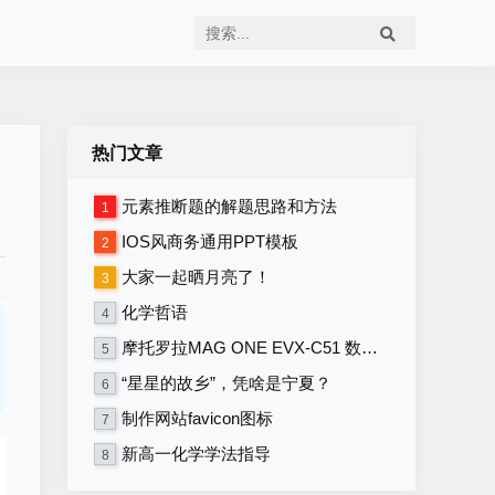
热门文章
元素推断题的解题思路和方法
1
IOS风商务通用PPT模板
2
大家一起晒月亮了！
3
化学哲语
4
摩托罗拉MAG ONE EVX-C51 数字便携式对讲机 写频软件V1.16
5
“星星的故乡”，凭啥是宁夏？
6
制作网站favicon图标
7
新高一化学学法指导
8