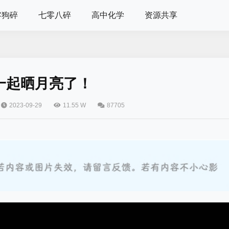
零狗碎
七零八碎
高中化学
资源共享
一起晒月亮了！
2023-09-29
11.55 W
87705