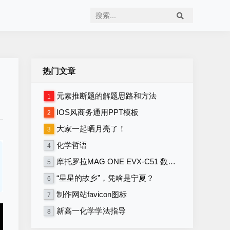
热门文章
元素推断题的解题思路和方法
1
IOS风商务通用PPT模板
2
大家一起晒月亮了！
3
化学哲语
4
摩托罗拉MAG ONE EVX-C51 数字便携式对讲机 写频软件V1.16
5
“星星的故乡”，凭啥是宁夏？
6
制作网站favicon图标
7
新高一化学学法指导
8