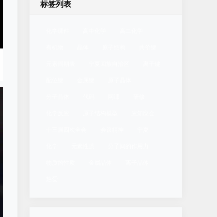
标签列表
化学课件
高中化学
高二化学
有机物
晶体
原子结构
共价键
元素周期表
宁夏回族自治区
离子键
配位键
金属键
原子晶体
分子晶体
代码
网课
研修
化学反应
原子结构模型
应知应会
十三届四次全会
会议精神
宁夏
化学
元素性质
分子间的作用力
物质的性质
金属晶体
离子晶体
热爱