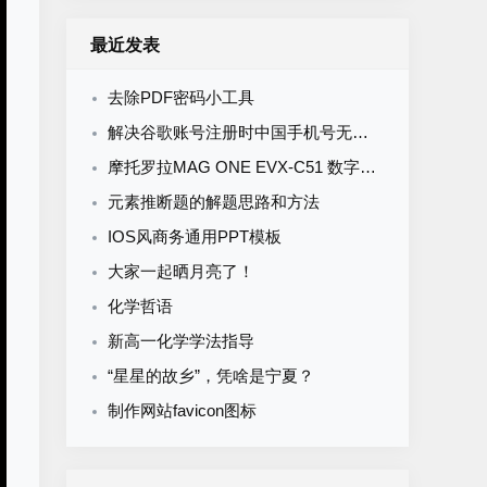
最近发表
去除PDF密码小工具
解决谷歌账号注册时中国手机号无法验证，“此电话号码无法用于进行验证”
摩托罗拉MAG ONE EVX-C51 数字便携式对讲机 写频软件V1.16
元素推断题的解题思路和方法
IOS风商务通用PPT模板
大家一起晒月亮了！
化学哲语
新高一化学学法指导
“星星的故乡”，凭啥是宁夏？
制作网站favicon图标