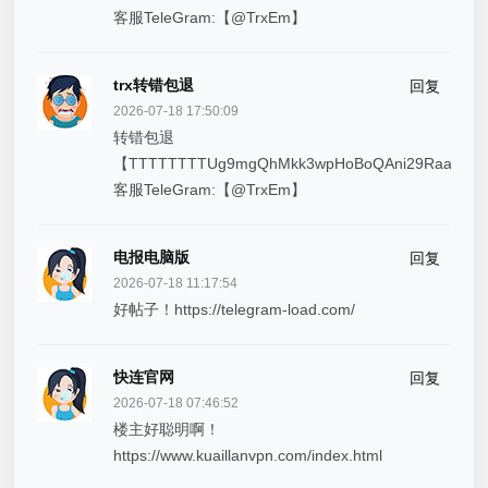
客服TeleGram:【@TrxEm】
trx转错包退
回复
2026-07-18 17:50:09
转错包退
【TTTTTTTTUg9mgQhMkk3wpHoBoQAni29Raa】
客服TeleGram:【@TrxEm】
电报电脑版
回复
2026-07-18 11:17:54
好帖子！https://telegram-load.com/
快连官网
回复
2026-07-18 07:46:52
楼主好聪明啊！
https://www.kuaillanvpn.com/index.html