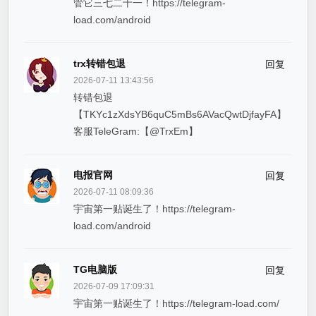
管它三七二十一！https://telegram-
load.com/android
trx转错包退
回复
2026-07-11 13:43:56
转错包退
【TKYc1zXdsYB6quC5mBs6AVacQwtDjfayFA】
客服TeleGram:【@TrxEm】
电报官网
回复
2026-07-11 08:09:36
宇宙第一贴诞生了！https://telegram-
load.com/android
TG电脑版
回复
2026-07-09 17:09:31
宇宙第一贴诞生了！https://telegram-load.com/