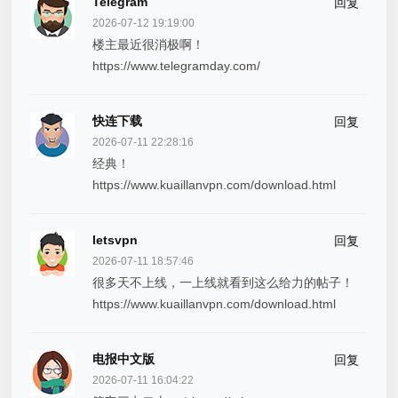
Telegram
回复
2026-07-12 19:19:00
楼主最近很消极啊！
https://www.telegramday.com/
快连下载
回复
2026-07-11 22:28:16
经典！
https://www.kuaillanvpn.com/download.html
letsvpn
回复
2026-07-11 18:57:46
很多天不上线，一上线就看到这么给力的帖子！
https://www.kuaillanvpn.com/download.html
电报中文版
回复
2026-07-11 16:04:22