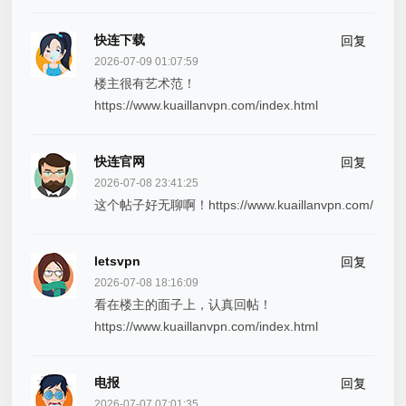
快连下载
回复
2026-07-09 01:07:59
楼主很有艺术范！
https://www.kuaillanvpn.com/index.html
快连官网
回复
2026-07-08 23:41:25
这个帖子好无聊啊！https://www.kuaillanvpn.com/
letsvpn
回复
2026-07-08 18:16:09
看在楼主的面子上，认真回帖！
https://www.kuaillanvpn.com/index.html
电报
回复
2026-07-07 07:01:35