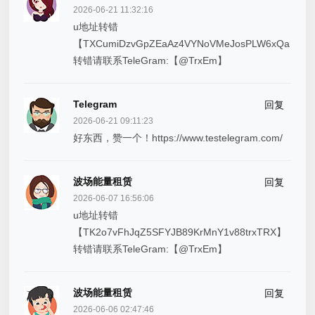
2026-06-21 11:32:16
u地址转错
【TXCumiDzvGpZEaAz4VYNoVMeJosPLW6xQa】
转错请联系TeleGram:【@TrxEm】
Telegram
回复
2026-06-21 09:11:23
好东西，赞一个！https://www.testelegram.com/
波场能量租赁
回复
2026-06-07 16:56:06
u地址转错
【TK2o7vFhJqZ5SFYJB89KrMnY1v88trxTRX】
转错请联系TeleGram:【@TrxEm】
波场能量租赁
回复
2026-06-06 02:47:46