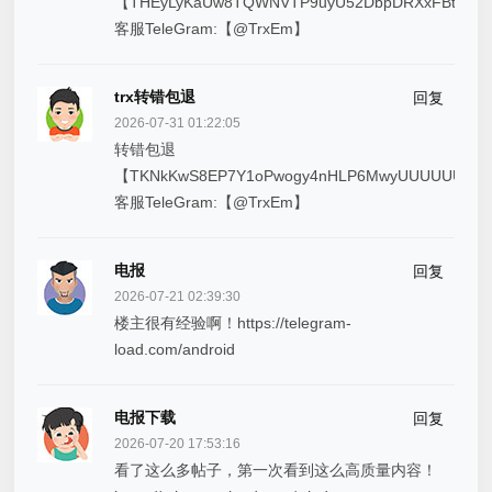
【THEyLyKaUw8TQWNVTP9uyU52DbpDRXxFBt】
客服TeleGram:【@TrxEm】
trx转错包退
回复
2026-07-31 01:22:05
转错包退
【TKNkKwS8EP7Y1oPwogy4nHLP6MwyUUUUUU】
客服TeleGram:【@TrxEm】
电报
回复
2026-07-21 02:39:30
楼主很有经验啊！https://telegram-
load.com/android
电报下载
回复
2026-07-20 17:53:16
看了这么多帖子，第一次看到这么高质量内容！