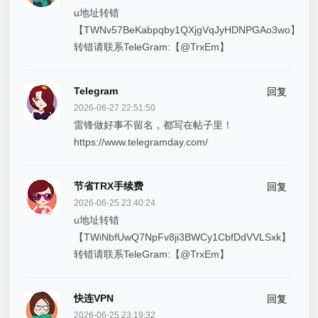
u地址转错
【TWNv57BeKabpqby1QXjgVqJyHDNPGAo3wo】
转错请联系TeleGram:【@TrxEm】
Telegram
回复
2026-06-27 22:51:50
雷锋做好事不留名，都写在帖子里！
https://www.telegramday.com/
节省TRX手续费
回复
2026-06-25 23:40:24
u地址转错
【TWiNbfUwQ7NpFv8ji3BWCy1CbfDdVVLSxk】
转错请联系TeleGram:【@TrxEm】
快连VPN
回复
2026-06-25 23:19:32