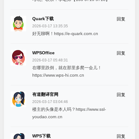
Quark下载
回复
2026-03-17 13:35:35
好无聊啊！https://e-quark.com.cn
WPSOffice
回复
2026-03-17 05:48:31
在哪里跌倒，就在那里多爬一会儿！
https://www.wps-hi.com.cn
有道翻译官网
回复
2026-03-17 03:04:46
楼主的头像是本人吗？https://www.ssl-
youdao.com.cn
WPS下载
回复