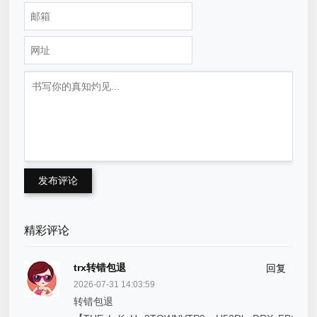
发布评论
精彩评论
trx转错包退
回复
2026-07-31 14:03:59
转错包退