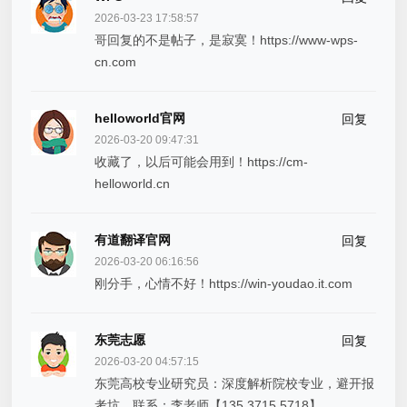
2026-03-23 17:58:57
哥回复的不是帖子，是寂寞！https://www-wps-
cn.com
helloworld官网
回复
2026-03-20 09:47:31
收藏了，以后可能会用到！https://cm-
helloworld.cn
有道翻译官网
回复
2026-03-20 06:16:56
刚分手，心情不好！https://win-youdao.it.com
东莞志愿
回复
2026-03-20 04:57:15
东莞高校专业研究员：深度解析院校专业，避开报
考坑。联系：李老师【135 3715 5718】