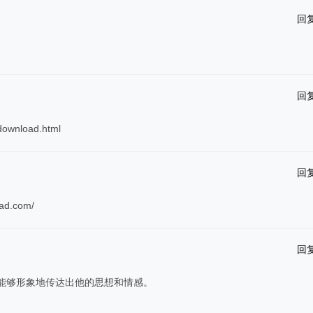
回
回
ownload.html
回
d.com/
回
能够形象地传达出他的思想和情感。