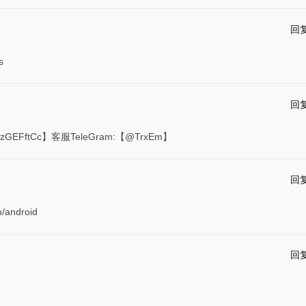
回
s
回
zGEFftCc】客服TeleGram:【@TrxEm】
回
android
回