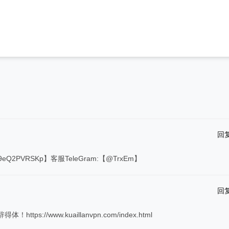
回
9eQ2PVRSKp】客服TeleGram:【@TrxEm】
回
//www.kuaillanvpn.com/index.html