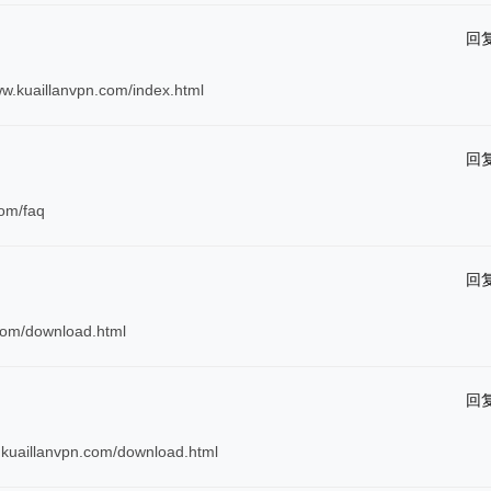
回
llanvpn.com/index.html
回
m/faq
回
m/download.html
回
lanvpn.com/download.html