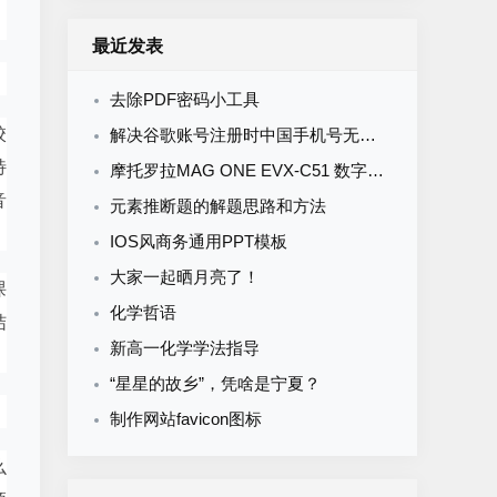
最近发表
去除PDF密码小工具
校
解决谷歌账号注册时中国手机号无法验证，“此电话号码无法用于进行验证”
特
摩托罗拉MAG ONE EVX-C51 数字便携式对讲机 写频软件V1.16
音
元素推断题的解题思路和方法
IOS风商务通用PPT模板
大家一起晒月亮了！
课
化学哲语
结
新高一化学学法指导
“星星的故乡”，凭啥是宁夏？
制作网站favicon图标
么