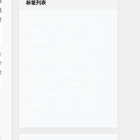
频
标签列表
视
对
化学课件
高中化学
高二化学
，
有机物
晶体
原子结构
共价键
元素周期表
宁夏回族自治区
离子键
配位键
金属键
原子晶体
生
分子晶体
代码
网课
研修
学
里
化学反应
原子结构模型
应知应会
十三届四次全会
会议精神
宁夏
化学
元素性质
分子间的作用力
物质的性质
金属晶体
离子晶体
热爱