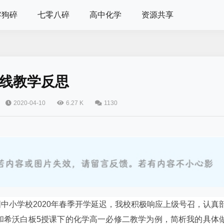
零狗碎
七零八碎
高中化学
资源共享
线教学反思
2020-04-10
6.27 K
1130
国中小学校
2020
年春季开学延迟，我校积极响应上级号召，认真
和希沃白板
5
授课下的化学高一必修二教学为例，简析我的具体