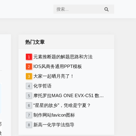
热门文章
元素推断题的解题思路和方法
1
IOS风商务通用PPT模板
2
大家一起晒月亮了！
3
化学哲语
4
摩托罗拉MAG ONE EVX-C51 数字便携式对讲机 写频软件V1.16
5
“星星的故乡”，凭啥是宁夏？
6
制作网站favicon图标
7
部
新高一化学学法指导
8
做