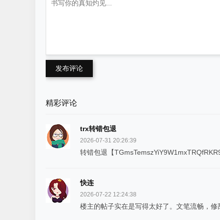
发布评论
精彩评论
trx转错包退
2026-07-31 20:26:39
转错包退【TGmsTemszYiY9W1mxTRQfRKR
快连
2026-07-22 12:24:38
楼主的帖子实在是写得太好了。文笔流畅，修辞得体！https: