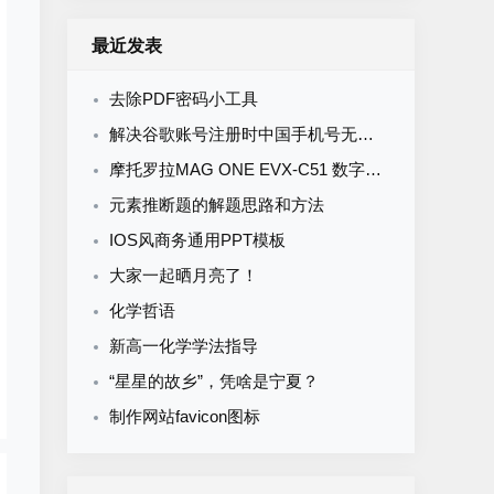
最近发表
去除PDF密码小工具
解决谷歌账号注册时中国手机号无法验证，“此电话号码无法用于进行验证”
摩托罗拉MAG ONE EVX-C51 数字便携式对讲机 写频软件V1.16
元素推断题的解题思路和方法
IOS风商务通用PPT模板
大家一起晒月亮了！
化学哲语
新高一化学学法指导
“星星的故乡”，凭啥是宁夏？
制作网站favicon图标