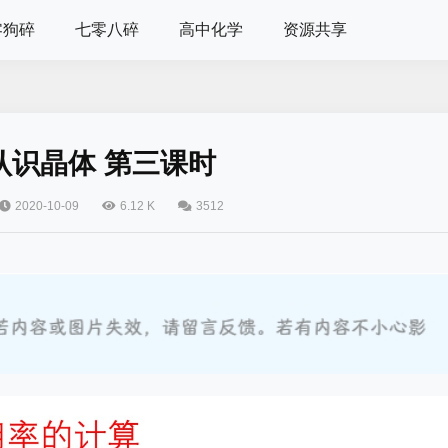
零狗碎
七零八碎
高中化学
资源共享
认识晶体 第三课时
2020-10-09
6.12 K
3512