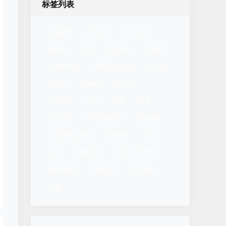
标签列表
化学课件
高中化学
高二化学
有机物
晶体
原子结构
共价键
元素周期表
宁夏回族自治区
离子键
配位键
金属键
原子晶体
分子晶体
代码
网课
研修
化学反应
原子结构模型
应知应会
十三届四次全会
会议精神
宁夏
化学
元素性质
分子间的作用力
物质的性质
金属晶体
离子晶体
热爱