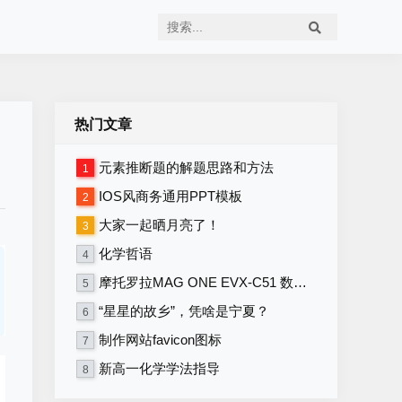
热门文章
元素推断题的解题思路和方法
1
IOS风商务通用PPT模板
2
大家一起晒月亮了！
3
化学哲语
4
摩托罗拉MAG ONE EVX-C51 数字便携式对讲机 写频软件V1.16
5
“星星的故乡”，凭啥是宁夏？
6
制作网站favicon图标
7
新高一化学学法指导
8