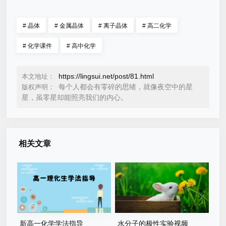
#
晶体
#
金属晶体
#
离子晶体
#
高二化学
#
化学课件
#
高中化学
https://lingsui.net/post/81.html
本文地址：
每个人都会有零碎的思绪，就像夜空中的星
版权声明：
星，虽零星却能照亮我们的内心。
相关文章
新高一化学学法指导
水分子的极性实验视频