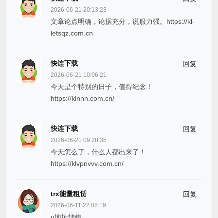
2026-06-21 20:13:23
文章论点明确，论据充分，说服力强。https://kl-
letsqz.com.cn
快连下载
回复
2026-06-21 10:06:21
今天是个特别的日子，值得纪念！
https://klnnn.com.cn/
快连下载
回复
2026-06-21 09:28:35
今天怎么了，什么人都出来了！
https://klvpnvvv.com.cn/
trx能量租赁
回复
2026-06-11 22:08:19
u地址转错