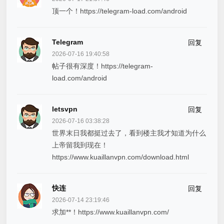
顶一个！https://telegram-load.com/android
Telegram
回复
2026-07-16 19:40:58
帖子很有深度！https://telegram-
load.com/android
letsvpn
回复
2026-07-16 03:38:28
世界末日我都挺过去了，看到楼主我才知道为什么
上帝留我到现在！
https://www.kuaillanvpn.com/download.html
快连
回复
2026-07-14 23:19:46
求加**！https://www.kuaillanvpn.com/