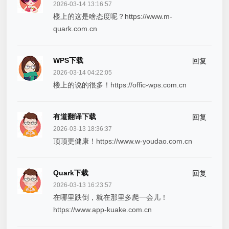
2026-03-14 13:16:57
楼上的这是啥态度呢？https://www.m-
quark.com.cn
WPS下载
回复
2026-03-14 04:22:05
楼上的说的很多！https://offic-wps.com.cn
有道翻译下载
回复
2026-03-13 18:36:37
顶顶更健康！https://www.w-youdao.com.cn
Quark下载
回复
2026-03-13 16:23:57
在哪里跌倒，就在那里多爬一会儿！
https://www.app-kuake.com.cn