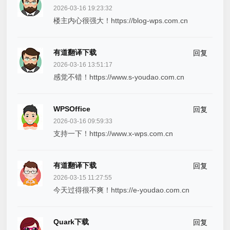
2026-03-16 19:23:32
楼主内心很强大！https://blog-wps.com.cn
有道翻译下载
回复
2026-03-16 13:51:17
感觉不错！https://www.s-youdao.com.cn
WPSOffice
回复
2026-03-16 09:59:33
支持一下！https://www.x-wps.com.cn
有道翻译下载
回复
2026-03-15 11:27:55
今天过得很不爽！https://e-youdao.com.cn
Quark下载
回复