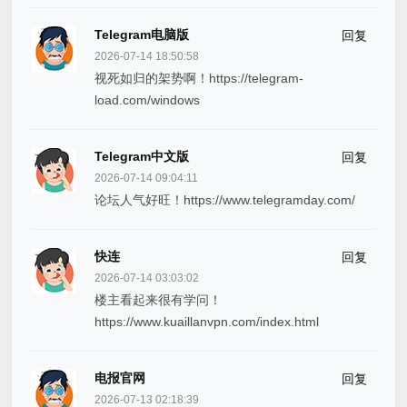
Telegram电脑版
回复
2026-07-14 18:50:58
视死如归的架势啊！https://telegram-
load.com/windows
Telegram中文版
回复
2026-07-14 09:04:11
论坛人气好旺！https://www.telegramday.com/
快连
回复
2026-07-14 03:03:02
楼主看起来很有学问！
https://www.kuaillanvpn.com/index.html
电报官网
回复
2026-07-13 02:18:39