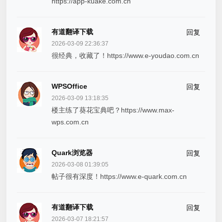
https://app-kuake.com.cn
有道翻译下载
回复
2026-03-09 22:36:37
很经典，收藏了！https://www.e-youdao.com.cn
WPSOffice
回复
2026-03-09 13:18:35
楼主练了葵花宝典吧？https://www.max-
wps.com.cn
Quark浏览器
回复
2026-03-08 01:39:05
帖子很有深度！https://www.e-quark.com.cn
有道翻译下载
回复
2026-03-07 18:21:57