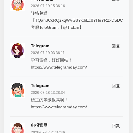
2026-07-19 15:36:16
转错包退
【TQah3CcRQzkqWVG8Yx3iEc8YHeYR2xDSDC】
客服TeleGram:【@TrxEm】
Telegram
回复
2026-07-19 03:36:11
学习雷锋，好好回帖！
https://www.telegramday.com/
Telegram
回复
2026-07-18 13:28:34
楼主的等级很高啊！
https://www.telegramday.com/
电报官网
回复
2026-07-17 21:37:46