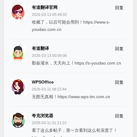
有道翻译官网
回复
2026-03-13 05:48:02
收藏了，以后可能会用到！https://www.s-
youdao.com.cn
有道翻译
回复
2026-03-13 00:04:06
勤奋灌水，天天向上！https://s-youdao.com.cn
WPSOffice
回复
2026-03-11 08:22:44
无图无真相！https://www.wps-tm.com.cn
夸克浏览器
回复
2026-03-11 01:21:22
看了这么多帖子，第一次看到这么有深度了！